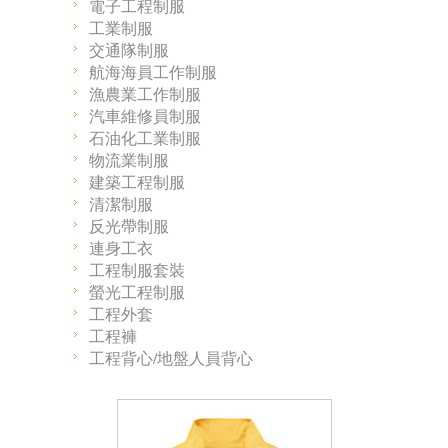
電子工程制服
工業制服
交通隊制服
航海海員工作制服
漁農業工作制服
汽車維修員制服
石油化工業制服
物流業制服
建築工程制服
清潔制服
反光帶制服
連身工衣
工程制服套裝
螢光工程制服
工程外套
工程褲
工程背心/地盤人員背心