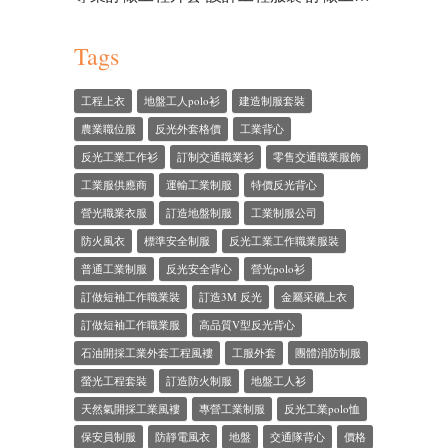
Tags
工程上衣
地盤工人polo衫
建造制服套裝
農業職位服
反光外套格價
工業背心
反光工業工作衫
訂制交通職業衫
零售交通職業服飾
工業服供應商
運輸工業制服
特價反光背心
營光職業衣服
訂造地盤制服
工業制服公司
防火風衣
標準安全制服
反光工業工作職業服裝
普通工業制服
反光安全背心
營光polo衫
訂做短袖工作職業裝
訂造3M 反光
金屬采礦上衣
訂做短袖工作職業服
高品質V型反光背心
石油開採工業外套工程風褸
工服外套
團體消防制服
螢光工程套裝
訂造防火制服
地盤工人衫
天然氣開採工業風褸
專營工業制服
反光工業polo恤
保安員制服
防靜電風衣
地盤
交通隊背心
價格