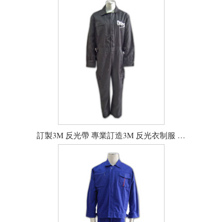
訂製3M 反光帶 專業訂造3M 反光衣制服 設計EN1149-5、EN1149-5 制服 設計夾乸衣制服 制服中心