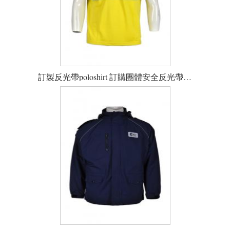
訂製反光帶poloshirt 訂購團體安全反光帶衫 來樣訂做反光帶制服公司 反光帶供應商HK