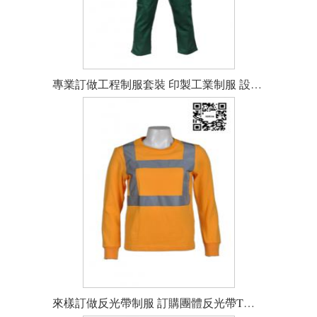
專業訂做工程制服套裝 印製工業制服 設計制服套裝公司 自製工程制服供應商HK
來樣訂做反光帶制服 訂購團體反光帶T恤 訂做安全反光帶衫 訂購工業制服供應商HK