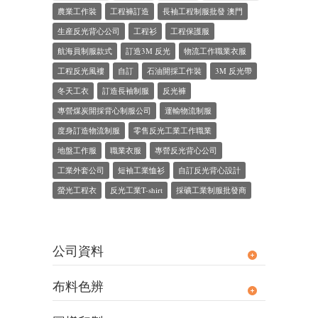
農業工作裝
工程褲訂造
長袖工程制服批發 澳門
生産反光背心公司
工程衫
工程保護服
航海員制服款式
訂造3M 反光
物流工作職業衣服
工程反光風褸
自訂
石油開採工作裝
3M 反光帶
冬天工衣
訂造長袖制服
反光褲
專營煤炭開採背心制服公司
運輸物流制服
度身訂造物流制服
零售反光工業工作職業
地盤工作服
職業衣服
專營反光背心公司
工業外套公司
短袖工業恤衫
自訂反光背心設計
螢光工程衣
反光工業T-shirt
採礦工業制服批發商
公司資料
布料色辨