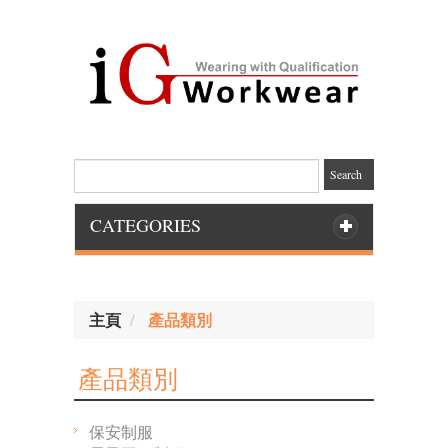
Search
CATEGORIES
主頁
產品類別
產品類別
保安制服