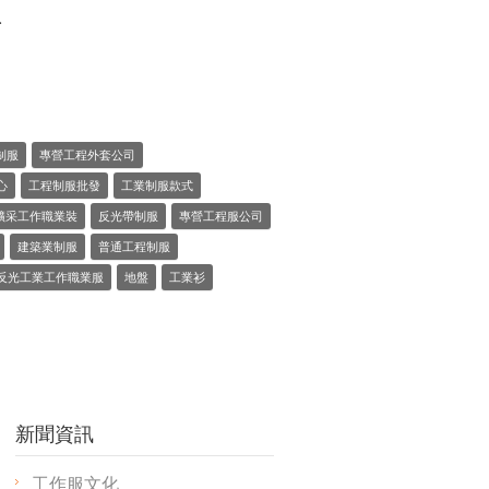
帶外套供應商HK
制服
專營工程外套公司
心
工程制服批發
工業制服款式
礦采工作職業裝
反光帶制服
專營工程服公司
建築業制服
普通工程制服
反光工業工作職業服
地盤
工業衫
新聞資訊
工作服文化