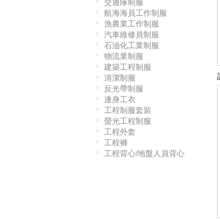
交通隊制服
航海海員工作制服
漁農業工作制服
汽車維修員制服
石油化工業制服
物流業制服
建築工程制服
清潔制服
反光帶制服
連身工衣
工程制服套裝
螢光工程制服
工程外套
工程褲
工程背心/地盤人員背心