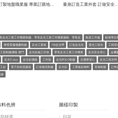
訂製地盤職業服 專業訂購地盤職業衣服 零售地盤職業制服 設計地盤職業服飾 地盤職業服裝專門店 工程套裝供應商
量身訂造工業外套 訂做安全反光帶外套 訂製團體工程外套 反光
售反光工業工作職業制服、零售反光工業工作職業服飾、零售反
船員工作服
航海學生
專營質優價廉制服
反光工業裝
3M反光帶
訂造反光衣
螢光工程衣
工程背
工程制服價格 澳門
反光短袖工作裝
零售反光工業工作職業
反光安全背心
金屬
反光T-shirt
反光衫價格
工作裝
反光POLO制服
交通隊背心
反光工程衣料
工衫
電子技術員服裝
訂造物流制服
反光衫
工業恤衫物料
長袖制服
訂制
制服
布料色辨
圖樣印製
防靜電
印花