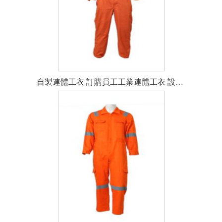
自製連體工衣 訂購員工工業連體工衣 設計連帽連體工衣 訂造連體工衣公司 訂購連體工衣生產商HK