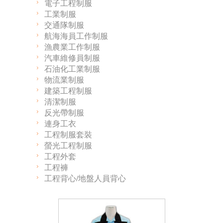
電子工程制服
工業制服
交通隊制服
航海海員工作制服
漁農業工作制服
汽車維修員制服
石油化工業制服
物流業制服
建築工程制服
清潔制服
反光帶制服
連身工衣
工程制服套裝
螢光工程制服
工程外套
工程褲
工程背心/地盤人員背心