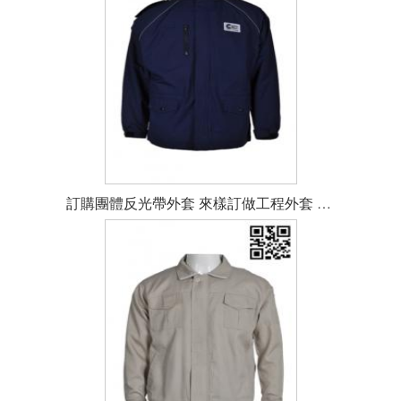
訂購團體反光帶外套 來樣訂做工程外套 設計工程服款式 訂製工程外套批發