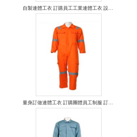
自製連體工衣 訂購員工工業連體工衣 設計連帽連體工衣 訂造連體工衣公司 訂購連體工衣生產商HK
量身訂做連體工衣 訂購團體員工制服 訂製連體制服 獨家設計工業連體工衣 制服專門店 訂購連體工衣供應商HK