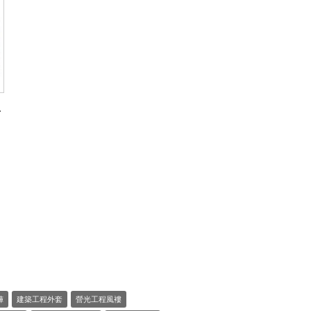
流工作職業衫批發商
褲
建築工程外套
營光工程風褸