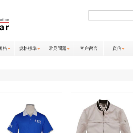
規格
規格標準
常見問題
客户留言
資信