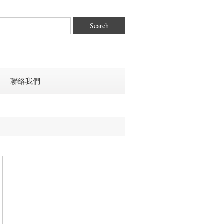
Search
聯絡我們