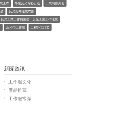
業上衣
專業反光背心訂造
工業制服外套
套裝
反光短袖職業衣服
、反光工業工作職業裝、反光工業工作職業
衫
反光帶工作服
工程外套訂製
新聞資訊
工作服文化
產品推薦
工作服常識