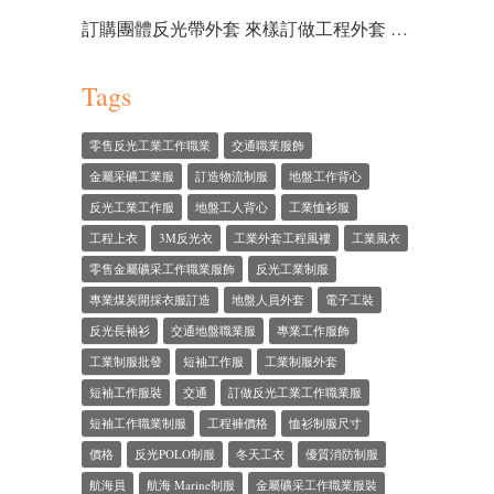
訂購團體反光帶外套 來樣訂做工程外套 設計工程服款式 訂製工程外套批發
Tags
零售反光工業工作職業
交通職業服飾
金屬采礦工業服
訂造物流制服
地盤工作背心
反光工業工作服
地盤工人背心
工業恤衫服
工程上衣
3M反光衣
工業外套工程風褸
工業風衣
零售金屬礦采工作職業服飾
反光工業制服
專業煤炭開採衣服訂造
地盤人員外套
電子工裝
反光長袖衫
交通地盤職業服
專業工作服飾
工業制服批發
短袖工作服
工業制服外套
短袖工作服裝
交通
訂做反光工業工作職業服
短袖工作職業制服
工程褲價格
恤衫制服尺寸
價格
反光POLO制服
冬天工衣
優質消防制服
航海員
航海 Marine制服
金屬礦采工作職業服裝