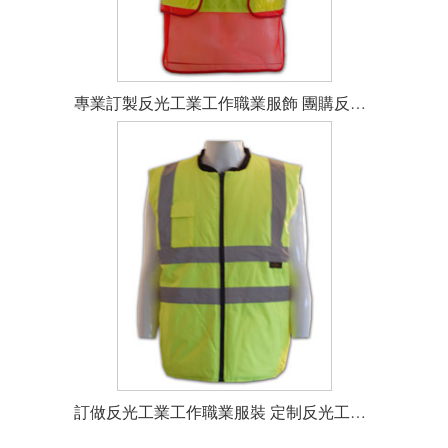
專業訂製反光工業工作職業服飾 團購反光工業工作職業服裝 訂做反光工業工作職業衫 反光工業制服專門店 制服供應商
訂做反光工業工作職業服裝 定制反光工業職業服飾 來版訂購反光工業工服 印製反光工業職業服裝 反光職業制服專門店