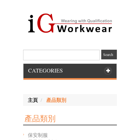
Search
CATEGORIES
主頁
產品類別
產品類別
保安制服