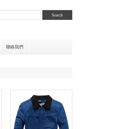
Search
聯絡我們