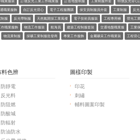
作職業服裝
訂做反光工業工作職業服
訂造地盤制服
工業制服外套
特價反光背心
通職業服飾
自訂反光背心
電子工程服團購
保安員制服員外套
工業制服
反光
電制服
反光帶制服
天然氣開採工業風褸
電子技術員服裝
工程專用褲
營光工
工作職業服飾
物流工作服裝
航海員
建築工程制服套裝
交通地盤職業服
工業
物流業制服
採礦工業制服批發商
專業工作服飾
金屬礦采工作職業裝
工程背
布料色辨
圖樣印製
防靜電
印花
反光料
刺繡
防阻燃
輔料圖案印製
防酸堿
防輻射
防油防水