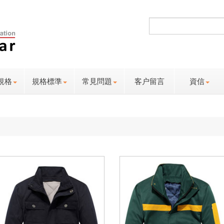
規格
規格標準
常見問題
客户留言
資信