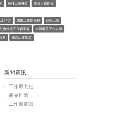
裝
長袖工業外套
維修人員制服
光工作裝
價廉工業制服褲
運輸工服
訂做物流工作職業裝
金屬礦采工作衣服
程衫
物流工作服裝
新聞資訊
工作服文化
產品推薦
工作服常識