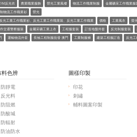
3M反光衣
農業職業服飾
營光工業風褸
物流工作職業制服
金屬礦采工作職業服
制物流工作職業衫
營光
反光工業工作職業衫、反光工業工作職業裝、反光工業工作職業
價格
工業風衣
螢
作交通警察服裝
金屬采礦工業上衣
工程服套裝
訂造地盤外套
反光制服套裝
門
運輸物流外套
長袖工程制服批發 澳門
工業制服褲
建築工程服訂造
反光工
布料色辨
圖樣印製
防靜電
印花
反光料
刺繡
防阻燃
輔料圖案印製
防酸堿
防輻射
防油防水