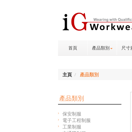
首頁
產品類別
尺寸
主頁
產品類別
產品類別
保安制服
電子工程制服
工業制服