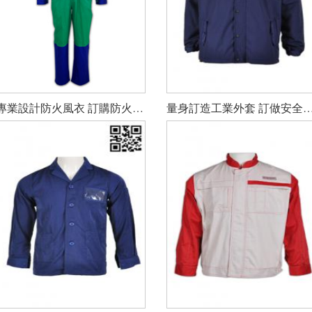
專業設計防火風衣 訂購防火T恤 訂製防火上衣 來版訂購防火工業上衣 防火工業衫公司 制服專門店
量身訂造工業外套 訂做安全反光帶外套 訂製團體工程外套 反光