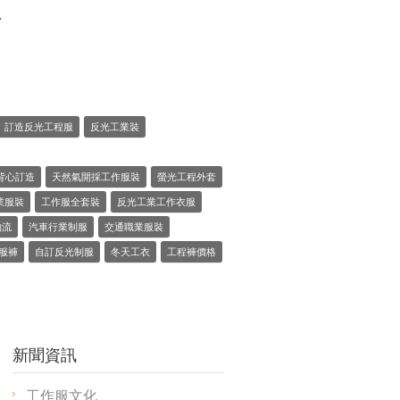
 工程制服專門店
訂造反光工程服
反光工業裝
背心訂造
天然氣開採工作服裝
螢光工程外套
業服裝
工作服全套裝
反光工業工作衣服
物流
汽車行業制服
交通職業服裝
服褲
自訂反光制服
冬天工衣
工程褲價格
新聞資訊
工作服文化