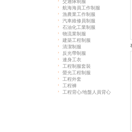
交通隊制服
航海海員工作制服
漁農業工作制服
汽車維修員制服
石油化工業制服
物流業制服
建築工程制服
清潔制服
反光帶制服
連身工衣
工程制服套裝
螢光工程制服
工程外套
工程褲
工程背心/地盤人員背心