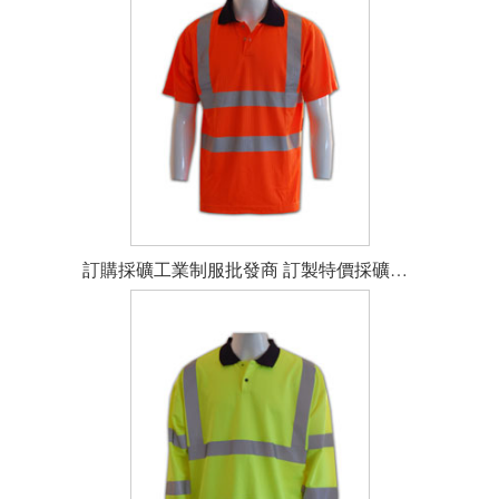
訂購採礦工業制服批發商 訂製特價採礦工業制服 自訂採礦工業制服 制服供應商 制服專門店