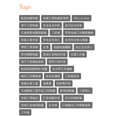
Tags
船員訓練制服
採礦工業制服批發商
3M scotchlite
電子工程制服
安全反光外套
各式反光外套
訂做農業地盤職業服
工程褲
零售短袖工作職業服飾
長袖工業外套
安全反光背心
反光安全背心制服
專營工業用褲
交通
地盤制服團購
自訂反光背心
營光職業制服
度身訂造物流外套
交通工作服
電子工程服批發商
專營工程外套
航海員訓練學校 制服
反光帶工作服飾
物流工作職業服
反光衫價格
工程服套裝
速遞行業工服
漁農業
防靜電外套
石油開採工業外套工程風褸
航海員制服
工程背心
長袖工業恤衫
訂造地盤外套
反光長袖制服
度身訂造物流制服
反光褲
訂做物流工作職業服裝
工作服