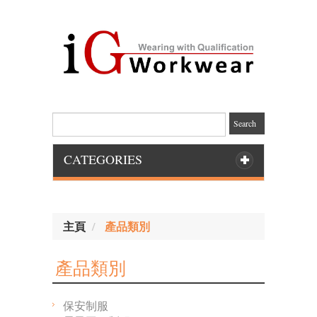
Search
CATEGORIES
主頁
產品類別
產品類別
保安制服