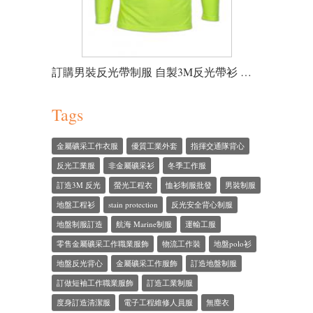
訂購男裝反光帶制服 自製3M反光帶衫 設計反光帶制服公司 反光帶poloshirt供應商HK
Tags
金屬礦采工作衣服
優質工業外套
指揮交通隊背心
反光工業服
非金屬礦采衫
冬季工作服
訂造3M 反光
螢光工程衣
恤衫制服批發
男裝制服
地盤工程衫
stain protection
反光安全背心制服
地盤制服訂造
航海 Marine制服
運輸工服
零售金屬礦采工作職業服飾
物流工作裝
地盤polo衫
地盤反光背心
金屬礦采工作服飾
訂造地盤制服
訂做短袖工作職業服飾
訂造工業制服
度身訂造清潔服
電子工程維修人員服
無塵衣