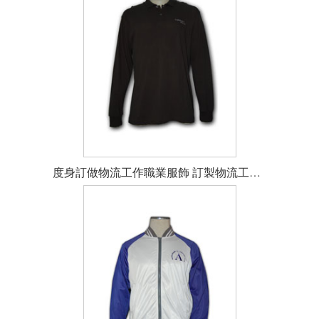
度身訂做物流工作職業服飾 訂製物流工作職業服裝 專業設計物流工作職業衫 物流工作職業裝公司 物流工作職業服生產商