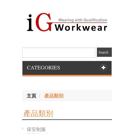
Search
CATEGORIES
主頁
產品類別
產品類別
保安制服