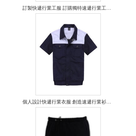
訂製快遞行業工服 訂購獨特速遞行業工服 零售物流工作職業服飾 訂做物流工作職業衫批發商
個人設計快遞行業衣服 創造速遞行業衫新款 物流工作職業服務發展公司 訂制物流工作職業衫專門店