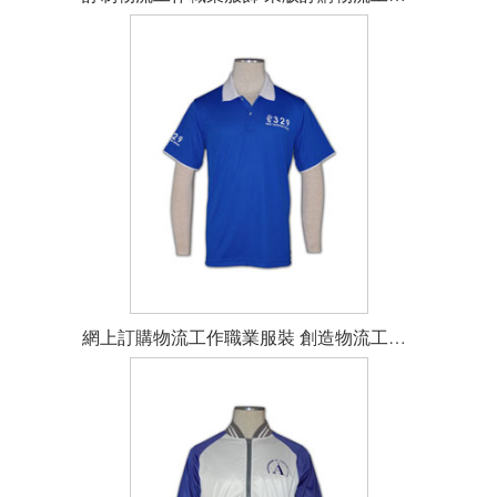
網上訂購物流工作職業服裝 創造物流工作職業服新款式 訂製物流工作職業服飾 物流工作職業服裝專門店 快遞行業工服中心