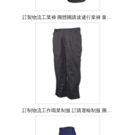
訂製物流工業褲 團體團購速遞行業褲 量身訂造物流工作職業服務發展 物流工作職業制服公司
訂制物流工作職業制服 訂購運輸制服 團購快遞行業長褲 制服專門店 供應商工廠