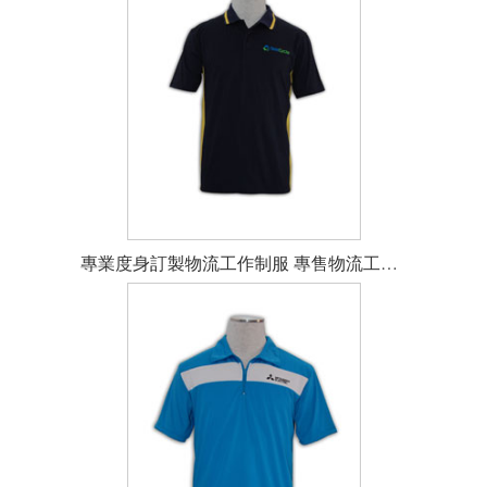
專業度身訂製物流工作制服 專售物流工作裝 定制物流工作職業服 物流工作職業衣服專門店 物流工作職業制服公司