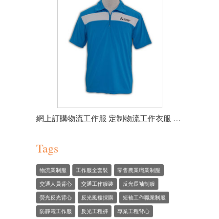
網上訂購物流工作服 定制物流工作衣服 設計物流工作制服款式 訂製物流工作服飾 物流工作服裝專門店 運輸行業制服公司
Tags
物流業制服
工作服全套裝
零售農業職業制服
交通人員背心
交通工作服裝
反光長袖制服
熒光反光背心
反光風褸採購
短袖工作職業制服
防靜電工作服
反光工程褲
專業工程背心