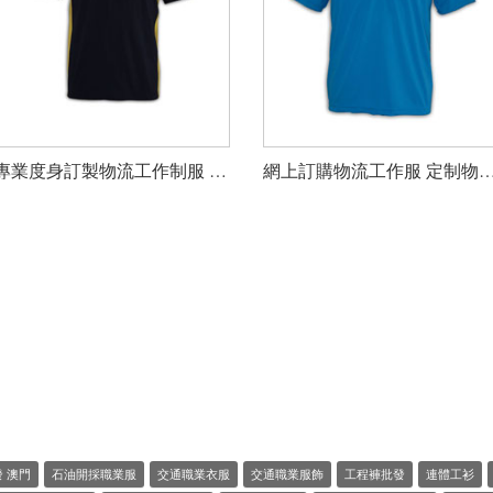
專業度身訂製物流工作制服 專售物流工作裝 定制物流工作職業服 物流工作職業衣服專門店 物流工作職業制服公司
網上訂購物流工作服 定制物流工作衣服 設計物流工作制服款式 訂製物流工作服飾 物流工作服裝專
 澳門
石油開採職業服
交通職業衣服
交通職業服飾
工程褲批發
連體工衫