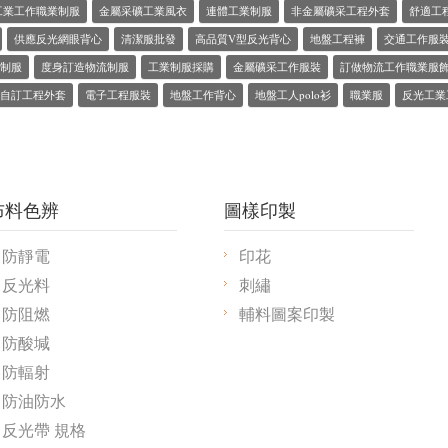
工業工作職業制服
金屬采礦工業風衣
連體工業制服
非金屬礦采工程外套
舒適工
供應反光網眼背心
清潔服批發
高品質V型反光背心
地盤工程褲
交通工作服
制服
度身訂造物流制服
工業制服採購
金屬礦采工作服裝
訂做物流工作職業服
自訂工程外套
電子工程服裝
地盤工作背心
地盤工人polo衫
職業服
反光工業
布料色辨
圖樣印製
防靜電
印花
反光料
刺繡
防阻燃
輔料圖案印製
防酸堿
防輻射
防油防水
反光帶 規格