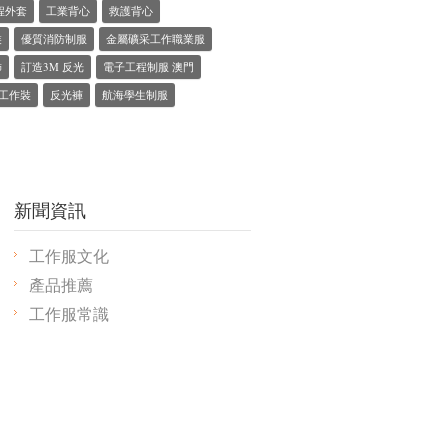
程外套
工業背心
救護背心
裝
優質消防制服
金屬礦采工作職業服
飾
訂造3M 反光
電子工程制服 澳門
工作裝
反光褲
航海學生制服
新聞資訊
工作服文化
產品推薦
工作服常識