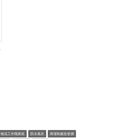
門店 運輸行業制服公司
物流工作職業裝
防水風衣
商場制服批發價