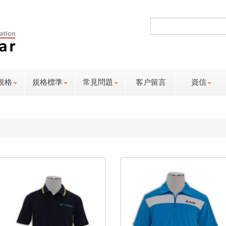
規格
規格標準
常見問題
客户留言
資信