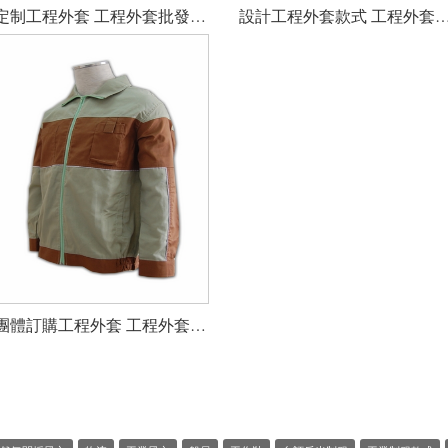
定制工程外套 工程外套批發商 工程外套訂造 專營工程外套公司 防靜電制服供應商
設計工程外套款式 工程外套訂製 工程外套網站 專營工程外套公
團體訂購工程外套 工程外套訂造 高質工程外套 修身工程外套 專業工程外套公司