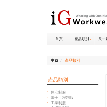
首頁
產品類別
尺寸
主頁
產品類別
產品類別
保安制服
電子工程制服
工業制服