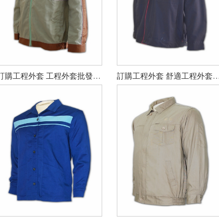
訂購工程外套 工程外套批發商 高質工程外套 工程外套網站 防水風褸
訂購工程外套 舒適工程外套 自訂工程外套 專營工程外套公司 訂製防水風