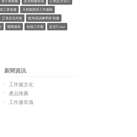
電子業制服
反光制服套裝
訂制反光背心
採工業風褸
天然氣開採工作服飾
訂造反光外套
航海員訓練學校 制服
衣
職業服裝
短袖工作服
反光T-shirt
新聞資訊
工作服文化
產品推薦
工作服常識