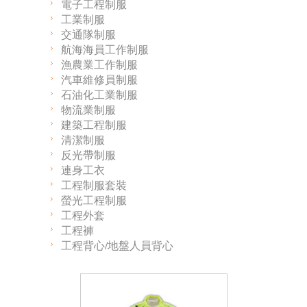
電子工程制服
工業制服
交通隊制服
航海海員工作制服
漁農業工作制服
汽車維修員制服
石油化工業制服
物流業制服
建築工程制服
清潔制服
反光帶制服
連身工衣
工程制服套裝
螢光工程制服
工程外套
工程褲
工程背心/地盤人員背心