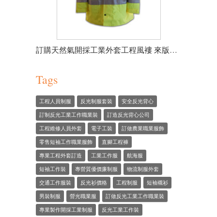
訂購天然氣開採工業外套工程風褸 來版訂購天然氣開採工業風褸 訂製天然氣開採T恤 專業訂造天然氣開採工業制服
Tags
工程人員制服
反光制服套裝
安全反光背心
訂制反光工業工作職業裝
訂造反光背心公司
工程維修人員外套
電子工裝
訂做農業職業服飾
零售短袖工作職業服飾
直腳工程褲
專業工程外套訂造
工業工作服
航海服
短袖工作裝
專營質優價廉制服
物流制服外套
交通工作服裝
反光衫價格
工程制服
短袖襯衫
男裝制服
營光職業服
訂做反光工業工作職業裝
專業製作開採工業制服
反光工業工作裝