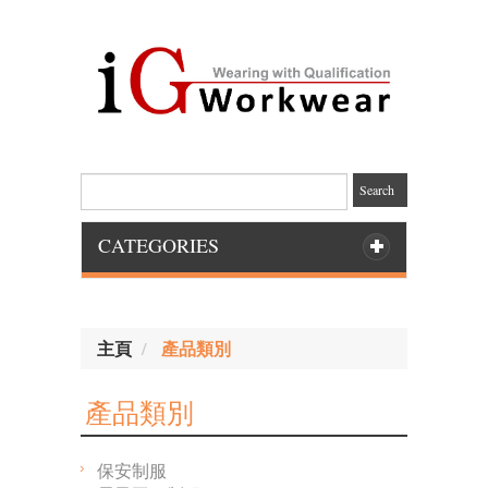
Search
CATEGORIES
主頁
產品類別
產品類別
保安制服