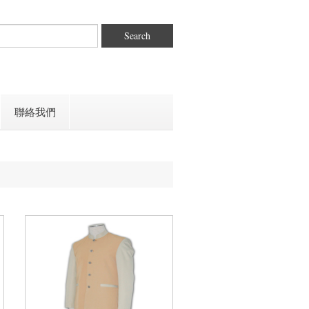
Search
聯絡我們