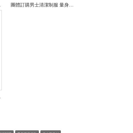
身訂製 制服批發商
團體訂購男士清潔制服 量身訂製制服外套 設計制服款式 工業制服生產商 制服專門店
發 工業制服生產商