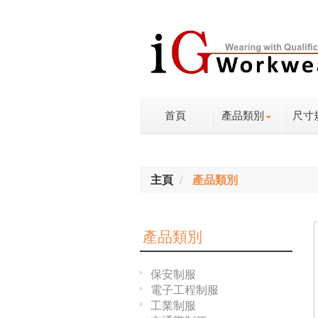
首頁
產品類別
尺寸
主頁
產品類別
產品類別
保安制服
電子工程制服
工業制服