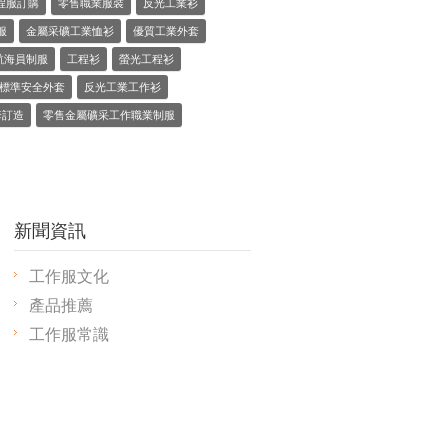
程服訂購
零售職業服裝
反光工業衫
服
金屬采礦工業恤衫
優質工業外套
航海員制服
工程衫
螢光工程衫
標準安全外套
反光工業工作衫
套訂造
零售金屬礦采工作職業制服
新聞資訊
工作服文化
產品推薦
工作服常識