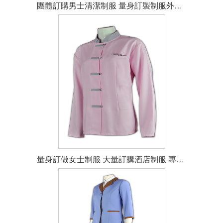
團體訂購男士清潔制服 量身訂製制服外套 設計制服款式 工業制服生產商 制服專門店
量身訂做女士制服 大量訂購酒店制服 專業製作制服公司 自訂恤衫款式 制服專門店