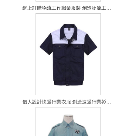
網上訂購物流工作職業服裝 創造物流工作職業服新款式 訂製物流工作職業服飾 物流工作職業服裝專門店 快遞行業工服中心
個人設計快遞行業衣服 創造速遞行業衫新款 物流工作職業服務發展公司 訂制物流工作職業衫專門店