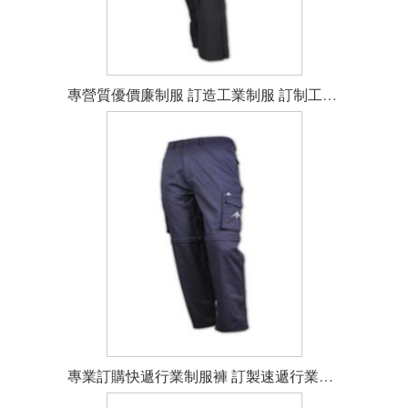
專營質優價廉制服 訂造工業制服 訂制工作制服長褲短褲 優質工作服批發 工作制服公司
專業訂購快遞行業制服褲 訂製速遞行業制服 設計物流工作職業服務發展 來版訂購制服專門店