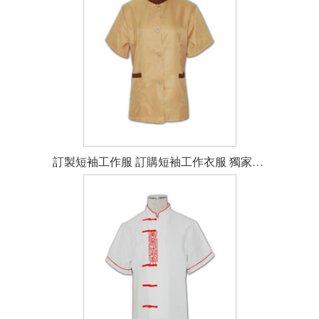
訂製短袖工作服 訂購短袖工作衣服 獨家設計短袖制服 自訂短袖工作服飾 短袖工作服裝公司 短袖恤衫供應商