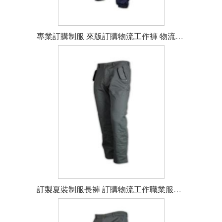
專業訂購制服 來版訂購物流工作褲 物流制服款式褲 優質工作服批發 制服供應商
訂製夏裝制服長褲 訂購物流工作職業服務發展制服 自訂員工制服款式 打造速遞行業制服 制服公司