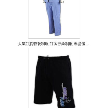
大量訂購套裝制服 訂製行業制服 專營優質廉制服 訂製工作制服 工業制服批發 工業制服生產商