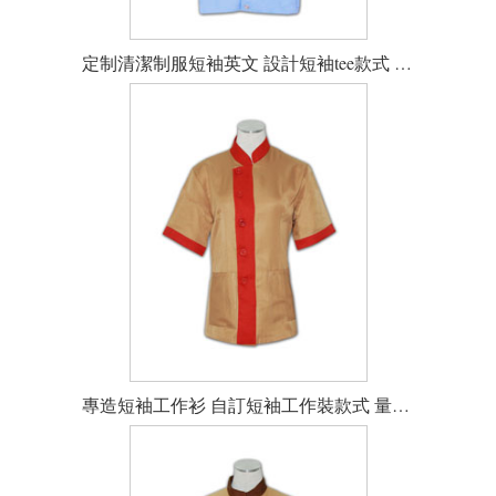
定制清潔制服短袖英文 設計短袖tee款式 度身定制短袖t恤 短袖衛衣制服公司 短袖襯衫供應商
專造短袖工作衫 自訂短袖工作裝款式 量身訂造短袖工作職業服 短袖工作職業裝公司 短袖工作職業制服供應商