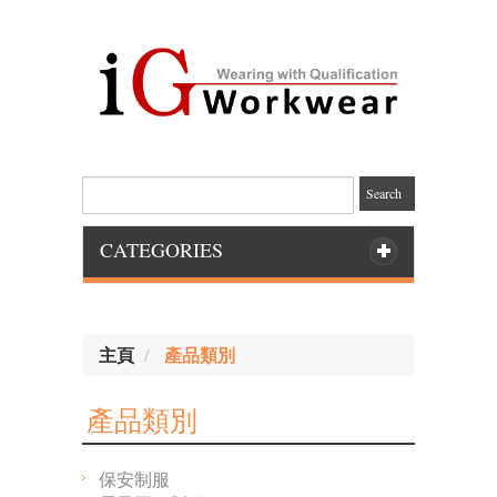
Search
CATEGORIES
主頁
產品類別
產品類別
保安制服