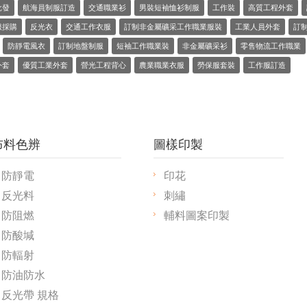
批發
航海員制服訂造
交通職業衫
男裝短袖恤衫制服
工作裝
高質工程外套
服採購
反光衣
交通工作衣服
訂制非金屬礦采工作職業服裝
工業人員外套
訂
防靜電風衣
訂制地盤制服
短袖工作職業裝
非金屬礦采衫
零售物流工作職業
外套
優質工業外套
營光工程背心
農業職業衣服
勞保服套裝
工作服訂造
布料色辨
圖樣印製
防靜電
印花
反光料
刺繡
防阻燃
輔料圖案印製
防酸堿
防輻射
防油防水
反光帶 規格