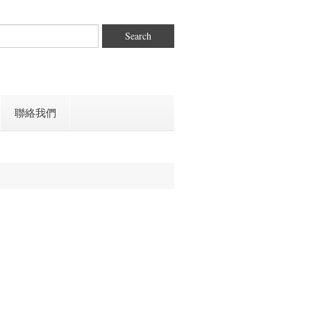
Search
聯絡我們