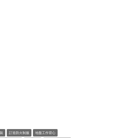
裝
訂造防火制服
地盤工作背心