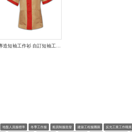
專造短袖工作衫 自訂短袖工作裝款式 量身訂造短袖工作職業服 短袖工作職業裝公司 短袖工作職業制服供應商
地盤人員服標準
冬季工作服
船員制服批發
建築工程服團購
反光工業工作職業