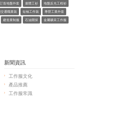
訂造地盤外套
連體工衫
地盤反光工程衫
制交通職業裝
短袖工作裝
專營工業外套
建造業制服
石油開採
金屬礦采工作服
新聞資訊
工作服文化
產品推薦
工作服常識