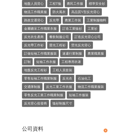
地盤人員背心
工程T恤
農民工作服
標準安全衫
物流工作職業服
防火風衣
高品質V型反光背心
路政交通背心
反光帶
農業工作裝
工業制服物料
金屬礦采工作職業衣服
訂造工業恤衫
工業衫
反光衣生產商
餐飲制服公司
訂造反光背心公司
反光帶工作衫
螢光工程衫
熒光反光背心
訂做短袖工作職業服裝
速遞行業制服
農業職業服
訂制
短袖工作衣服
工程專用衣著
地盤反光工程衫
工程人員套裝
零售短袖工作職業制服
反光衣
石油化工
交通隊制服
反光工業工作衣服
物流工作職業服裝
零售反光工業工作職業制服
短袖工作服裝
反光背心批發商
恤衫制服尺寸
公司資料