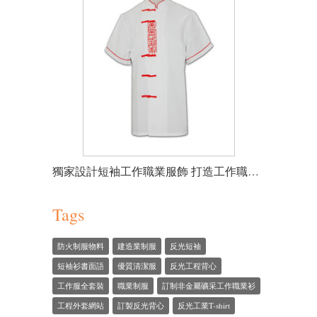
獨家設計短袖工作職業服飾 打造工作職業服裝 零售工作職業衫 工作職業裝專門店 短袖工作職業服製造商
Tags
防火制服物料
建造業制服
反光短袖
短袖衫書面語
優質清潔服
反光工程背心
工作服全套裝
職業制服
訂制非金屬礦采工作職業衫
工程外套網站
訂製反光背心
反光工業T-shirt