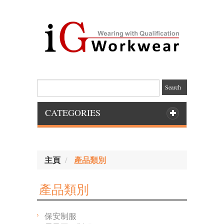
Search
CATEGORIES
主頁
產品類別
產品類別
保安制服