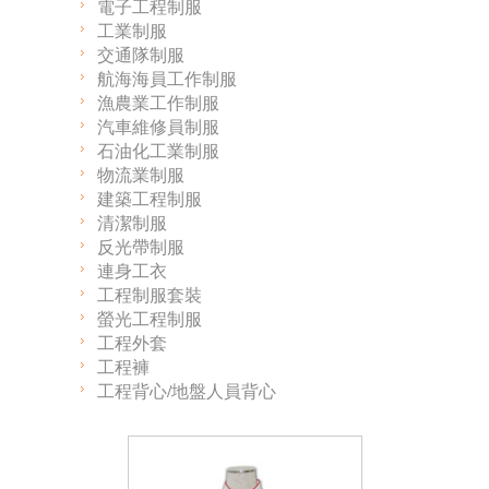
電子工程制服
工業制服
交通隊制服
航海海員工作制服
漁農業工作制服
汽車維修員制服
石油化工業制服
物流業制服
建築工程制服
清潔制服
反光帶制服
連身工衣
工程制服套裝
螢光工程制服
工程外套
工程褲
工程背心/地盤人員背心