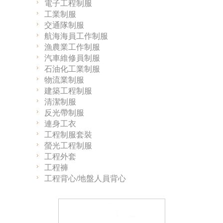
電子工程制服
工業制服
交通隊制服
航海海員工作制服
漁農業工作制服
汽車維修員制服
石油化工業制服
物流業制服
建築工程制服
清潔制服
反光帶制服
連身工衣
工程制服套裝
螢光工程制服
工程外套
工程褲
工程背心/地盤人員背心