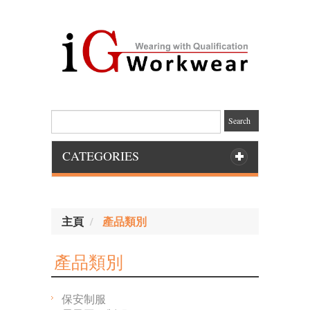
Search
CATEGORIES
主頁
產品類別
產品類別
保安制服