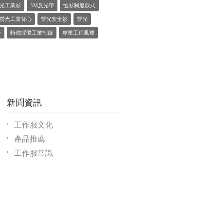
光工業衫
3M反光帶
恤衫制服款式
營光工業背心
營光安全衫
營光
套
特價採礦工業制服
專業工程風褸
新聞資訊
工作服文化
產品推薦
工作服常識