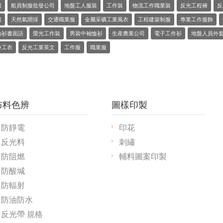
服
船員制服批發公司
地盤工人服裝
工作裝
物流工作職業裝
反光工程褲
反
服
天然氣開採
交通職業服
金屬采礦工業風衣
工程建築制服
專業工作服飾
袖衫書面語
螢光工作裝
男裝中袖恤衫
生産農業公司
電子工作衫
地盤人員外
身工衣
反光工業英文
工作服
職業服
布料色辨
圖樣印製
防靜電
印花
反光料
刺繡
防阻燃
輔料圖案印製
防酸堿
防輻射
防油防水
反光帶 規格