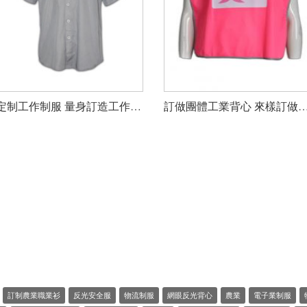
定制工作制服 量身訂造工作裝 設計專業職業制服 EN 469 防火 工業制服大量訂做批發
訂做團體工業背心 來樣訂做安全背心 設計工業背心款式 工業安
訂制農業職業衫
反光安全服
物流制服
網眼反光背心
農業
電子業制服