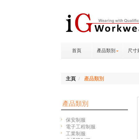
首頁
產品類別
尺寸
主頁
產品類別
產品類別
保安制服
電子工程制服
工業制服