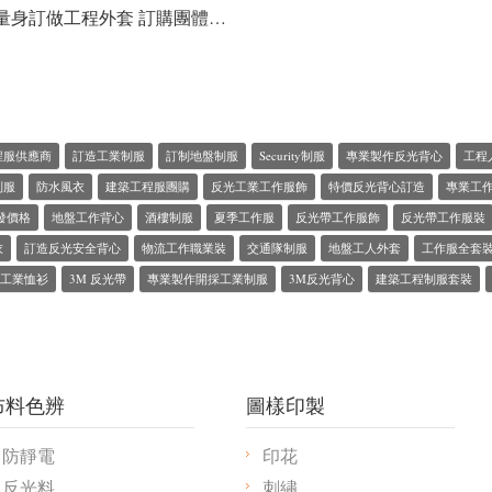
量身訂做工程外套 訂購團體員工外套 設計外套款式 工程外套專門店 工程外套供應商HK
程服供應商
訂造工業制服
訂制地盤制服
Security制服
專業製作反光背心
工程
制服
防水風衣
建築工程服團購
反光工業工作服飾
特價反光背心訂造
專業工
發價格
地盤工作背心
酒樓制服
夏季工作服
反光帶工作服飾
反光帶工作服裝
衣
訂造反光安全背心
物流工作職業裝
交通隊制服
地盤工人外套
工作服全套
工業恤衫
3M 反光帶
專業製作開採工業制服
3M反光背心
建築工程制服套裝
布料色辨
圖樣印製
防靜電
印花
反光料
刺繡