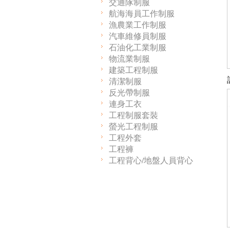
交通隊制服
航海海員工作制服
漁農業工作制服
汽車維修員制服
石油化工業制服
物流業制服
建築工程制服
清潔制服
反光帶制服
連身工衣
工程制服套裝
螢光工程制服
工程外套
工程褲
工程背心/地盤人員背心