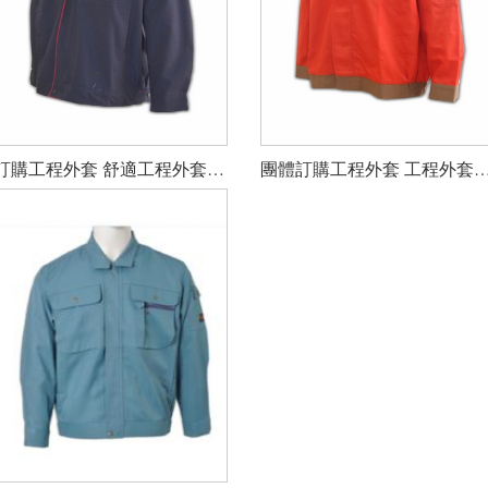
訂購工程外套 舒適工程外套 自訂工程外套 專營工程外套公司 訂製防水風衣 工程外套供應商
團體訂購工程外套 工程外套訂造 自訂工程外套 專業工程外套訂造