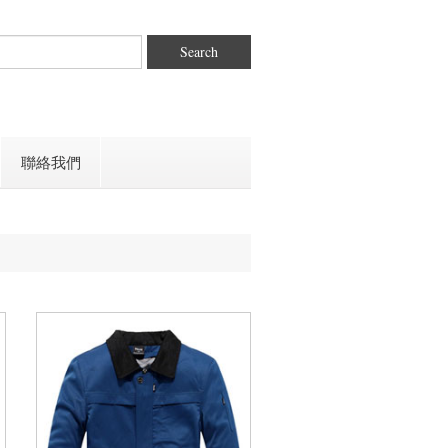
Search
聯絡我們