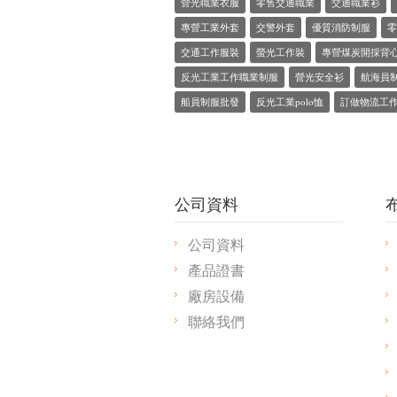
營光職業衣服
零售交通職業
交通職業衫
專營工業外套
交警外套
優質消防制服
零
交通工作服裝
螢光工作裝
專營煤炭開採背
反光工業工作職業制服
營光安全衫
航海員
船員制服批發
反光工業polo恤
訂做物流工
公司資料
公司資料
產品證書
廠房設備
聯絡我們