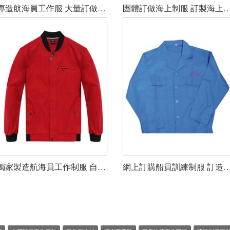
專造航海員工作服 大量訂做航海員工作制服 量身訂造Marine制服 訂製船員訓練制服 航海員制服專門店 制服供應商
團體訂做海上制服 訂製海上隊員制服 訂購獨特船長制服 設計航海員制服款式 航海制
獨家製造航海員工作制服 自製船員工作制服 船員工作制服訂造 船員工作制服批發 航海員制服公司
網上訂購船員訓練制服 訂造船員訓練制服 海上制服款式 船員制服批發公司 多量數