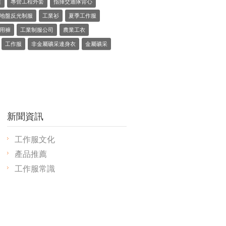
裝
專營工程外套
指揮交通隊背心
地盤反光制服
工業衫
夏季工作服
用褲
工業制服公司
農業工衣
工作服
非金屬礦采連身衣
金屬礦采
新聞資訊
工作服文化
產品推薦
工作服常識