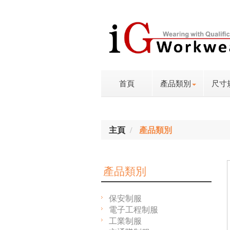
首頁
產品類別
尺寸
主頁
產品類別
產品類別
保安制服
電子工程制服
工業制服