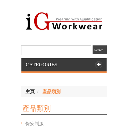
Search
CATEGORIES
主頁
產品類別
產品類別
保安制服