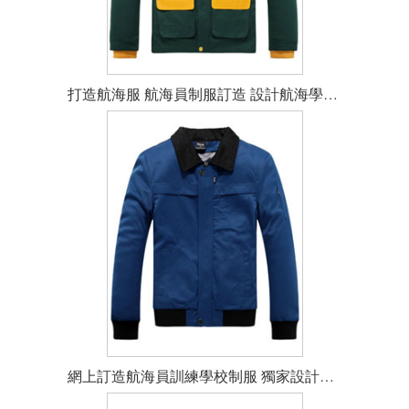
打造航海服 航海員制服訂造 設計航海學生制服款式 專業訂製海上制服 航海制服專門店 制服供應商
網上訂造航海員訓練學校制服 獨家設計船員制服 自訂航海員制服款式 航海員工作服專門店 航海員制服公司