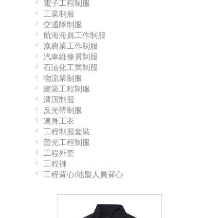
電子工程制服
工業制服
交通隊制服
航海海員工作制服
漁農業工作制服
汽車維修員制服
石油化工業制服
物流業制服
建築工程制服
清潔制服
反光帶制服
連身工衣
工程制服套裝
螢光工程制服
工程外套
工程褲
工程背心/地盤人員背心