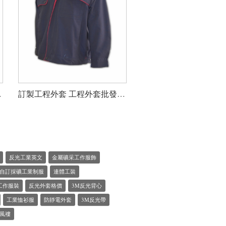
式 工程外套公司
訂製工程外套 工程外套批發商 度身訂造工程外套 工程外套網站 工程外套中心
反光工業英文
金屬礦采工作服飾
自訂採礦工業制服
連體工裝
工作服裝
反光外套格價
3M反光背心
工業恤衫服
防靜電外套
3M反光帶
風褸