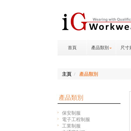
首頁
產品類別
尺寸
主頁
產品類別
產品類別
保安制服
電子工程制服
工業制服