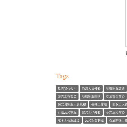
Tags
反光背心公司
物流人員外套
地盤制服訂造
螢光工程套裝
地盤制服團購
交通安全背心
保安員制服人員風褸
長袖工作服
地盤工人
訂造反光制服
營光工作外套
各式反光背心
電子工程服訂造
反光安全制服
石油開採工