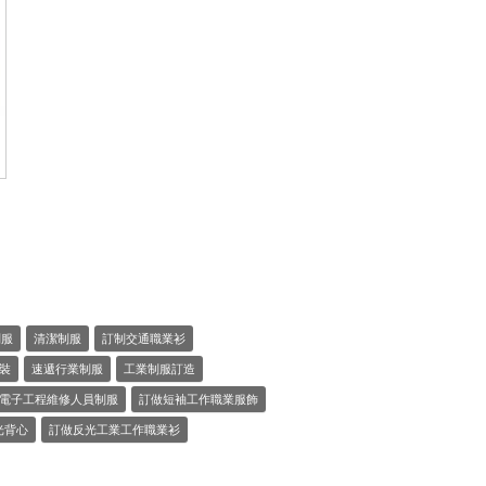
制服
清潔制服
訂制交通職業衫
裝
速遞行業制服
工業制服訂造
電子工程維修人員制服
訂做短袖工作職業服飾
光背心
訂做反光工業工作職業衫