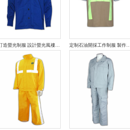
訂造螢光制服 設計螢光風褸款式 打造螢光風衣 螢光工程制服供應商 高質螢光工程服公司
定制石油開採工作制服 製作石油開採工作裝 石油開採職業衣服 專業訂購