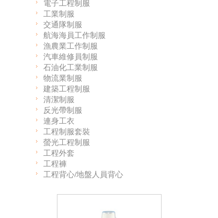
電子工程制服
工業制服
交通隊制服
航海海員工作制服
漁農業工作制服
汽車維修員制服
石油化工業制服
物流業制服
建築工程制服
清潔制服
反光帶制服
連身工衣
工程制服套裝
螢光工程制服
工程外套
工程褲
工程背心/地盤人員背心