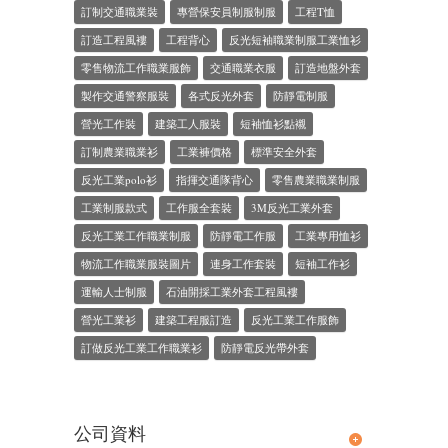
訂制交通職業裝
專營保安員制服制服
工程T恤
訂造工程風褸
工程背心
反光短袖職業制服工業恤衫
零售物流工作職業服飾
交通職業衣服
訂造地盤外套
製作交通警察服裝
各式反光外套
防靜電制服
營光工作裝
建築工人服裝
短袖恤衫點襯
訂制農業職業衫
工業褲價格
標準安全外套
反光工業polo衫
指揮交通隊背心
零售農業職業制服
工業制服款式
工作服全套裝
3M反光工業外套
反光工業工作職業制服
防靜電工作服
工業專用恤衫
物流工作職業服裝圖片
連身工作套裝
短袖工作衫
運輸人士制服
石油開採工業外套工程風褸
營光工業衫
建築工程服訂造
反光工業工作服飾
訂做反光工業工作職業衫
防靜電反光帶外套
公司資料