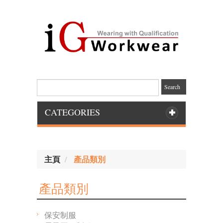
Search
CATEGORIES
主頁
產品類別
產品類別
保安制服