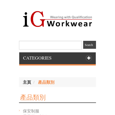
Search
CATEGORIES
主頁
產品類別
產品類別
保安制服