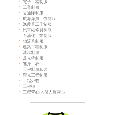
電子工程制服
工業制服
交通隊制服
航海海員工作制服
漁農業工作制服
汽車維修員制服
石油化工業制服
物流業制服
建築工程制服
清潔制服
反光帶制服
連身工衣
工程制服套裝
螢光工程制服
工程外套
工程褲
工程背心/地盤人員背心