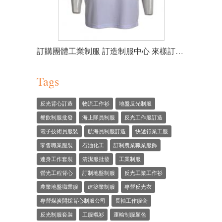
訂購團體工業制服 訂造制服中心 來樣訂做安全t-shirt 自製安全反光帶T恤供應商HK
Tags
反光背心訂造
物流工作衫
地盤反光制服
餐飲制服批發
海上隊員制服
反光工作服訂造
電子技術員服裝
航海員制服訂造
快遞行業工服
零售職業服裝
石油化工
訂制農業職業服飾
連身工作套裝
清潔服批發
工業制服
營光工程背心
訂制地盤制服
反光工業工作衫
農業地盤職業服
建築業制服
專營反光衣
專營煤炭開採背心制服公司
長袖工作服套
反光制服套裝
工服襯衫
運輸制服顏色