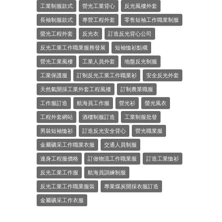
工業制服款式
營光工業背心
反光風褸外套
長袖制服款式
專營工程外套
零售短袖工作職業制服
螢光工程外套
反光衣
訂造反光背心公司
反光工業工作職業服務發展
短袖恤衫點襯
營光工業風褸
工業人員外套
地盤反光制服
工業保護服
訂制反光工業工作職業衫
安全反光外套
天然氣開採工業外套工程風褸
訂制農業職服
工作服訂造
航海員工作服
營光衫
螢光風衣
工程外套網站
酒樓制服訂造
工業制服批發
男裝短袖恤衫
訂造反光安全背心
營光職業服
金屬礦采工作職業衣服
交通人員制服
連身工程服價格
訂做物流工作職業服
訂造工業恤衫
反光工業工作服
航海員訓練制服
反光工業工作職業服裝
專業煤炭開採衣服訂造
金屬礦采工作衣服