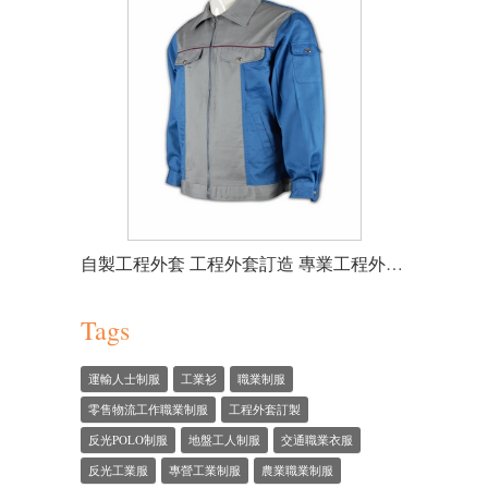
自製工程外套 工程外套訂造 專業工程外套訂造 自訂工程外套款式 工程外套公司
Tags
運輸人士制服
工業衫
職業制服
零售物流工作職業制服
工程外套訂製
反光POLO制服
地盤工人制服
交通職業衣服
反光工業服
專營工業制服
農業職業制服