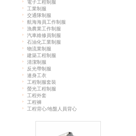
電子工程制服
工業制服
交通隊制服
航海海員工作制服
漁農業工作制服
汽車維修員制服
石油化工業制服
物流業制服
建築工程制服
清潔制服
反光帶制服
連身工衣
工程制服套裝
螢光工程制服
工程外套
工程褲
工程背心/地盤人員背心