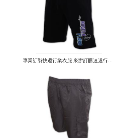
專業訂製快遞行業衣服 來辦訂購速遞行業褲 設計物流工作職業服務發展 訂制物流工作職業褲