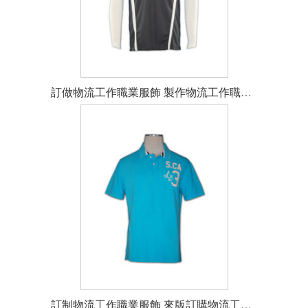
訂做物流工作職業服飾 製作物流工作職業服裝 量身訂造物流工作職業裝 物流工作職業服公司 物流行業制服供應商
訂制物流工作職業服飾 來版訂購物流工作職業服裝 訂造物流工作職業裝 物流工作職業服公司 運輸工服生產商