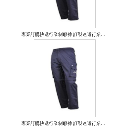
專業訂購快遞行業制服褲 訂製速遞行業制服 設計物流工作職業服務發展 來版訂購制服專門店
專業訂購快遞行業制服褲 訂製速遞行業制服 設計物流工作職業服務發展 來版訂購制服專門店