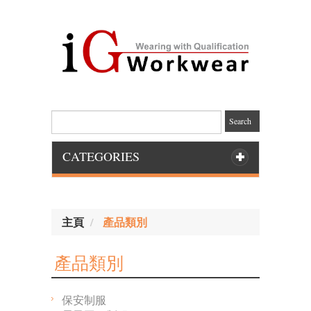
Search
CATEGORIES
主頁
產品類別
產品類別
保安制服