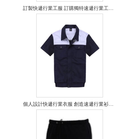
訂製快遞行業工服 訂購獨特速遞行業工服 零售物流工作職業服飾 訂做物流工作職業衫批發商
個人設計快遞行業衣服 創造速遞行業衫新款 物流工作職業服務發展公司 訂制物流工作職業衫專門店