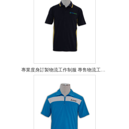
專業度身訂製物流工作制服 專售物流工作裝 定制物流工作職業服 物流工作職業衣服專門店 物流工作職業制服公司