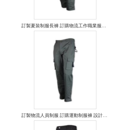
訂製夏裝制服長褲 訂購物流工作職業服務發展制服 自訂員工制服款式 打造速遞行業制服 制服公司
訂製物流人員制服 訂購運動制服褲 設計物流款式 採購優質物流制服布料 訂購物流行業制服