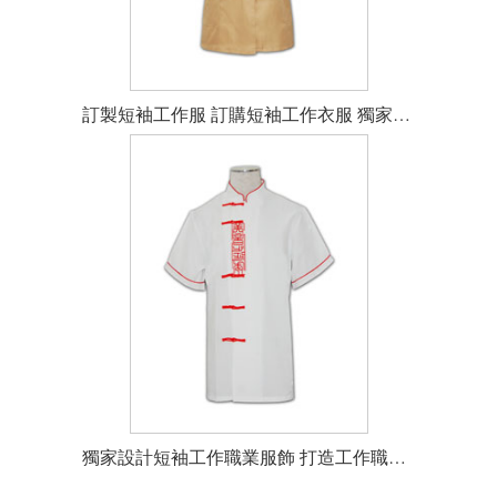
訂製短袖工作服 訂購短袖工作衣服 獨家設計短袖制服 自訂短袖工作服飾 短袖工作服裝公司 短袖恤衫供應商
獨家設計短袖工作職業服飾 打造工作職業服裝 零售工作職業衫 工作職業裝專門店 短袖工作職業服製造商