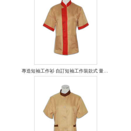
專造短袖工作衫 自訂短袖工作裝款式 量身訂造短袖工作職業服 短袖工作職業裝公司 短袖工作職業制服供應商