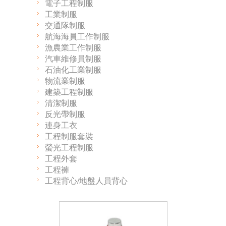
電子工程制服
工業制服
交通隊制服
航海海員工作制服
漁農業工作制服
汽車維修員制服
石油化工業制服
物流業制服
建築工程制服
清潔制服
反光帶制服
連身工衣
工程制服套裝
螢光工程制服
工程外套
工程褲
工程背心/地盤人員背心