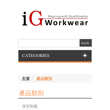
Search
CATEGORIES
主頁
產品類別
產品類別
保安制服