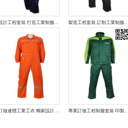
設計工程套裝 打造工業制服套裝 訂造工業制服 度身訂造工業制服 工業制服公司
製造工程套裝 訂制工業制服公司 優質工業制服 工
訂做連體工業工衣 獨家設計連體工裝 訂購連體工作服 自訂工業制服公司 訂製連體工衣供應商HK
專業訂做工程制服套裝 印製工業制服 設計制服套裝公司 自製工