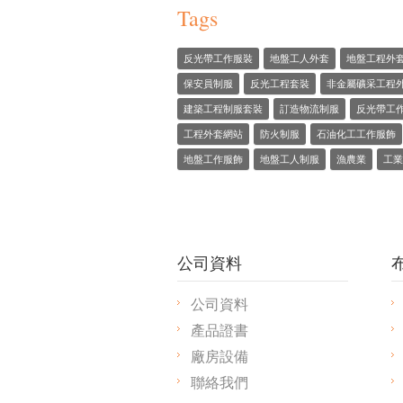
Tags
反光帶工作服裝
地盤工人外套
地盤工程外
保安員制服
反光工程套裝
非金屬礦采工程
建築工程制服套裝
訂造物流制服
反光帶工
工程外套網站
防火制服
石油化工工作服飾
地盤工作服飾
地盤工人制服
漁農業
工業
公司資料
公司資料
產品證書
廠房設備
聯絡我們