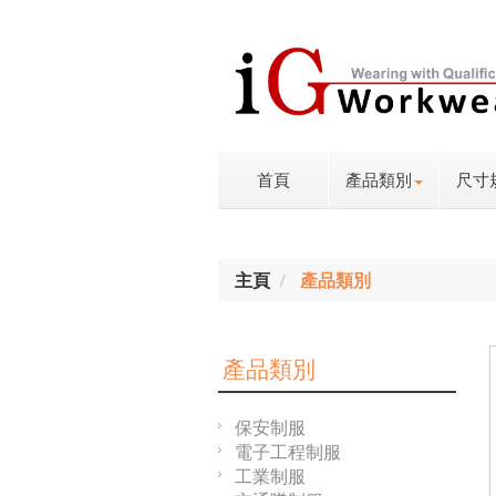
首頁
產品類別
尺寸
主頁
產品類別
產品類別
保安制服
電子工程制服
工業制服