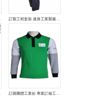
業制服批發商
訂製工程套裝 連身工業製服訂造 自訂工業制服 訂做優質工業制服 工程套裝專門店
程制服供應商HK
訂購團體工業衫 專業訂做工業poloshirt 設計反光帶中心 反光帶工業制服供應商HK