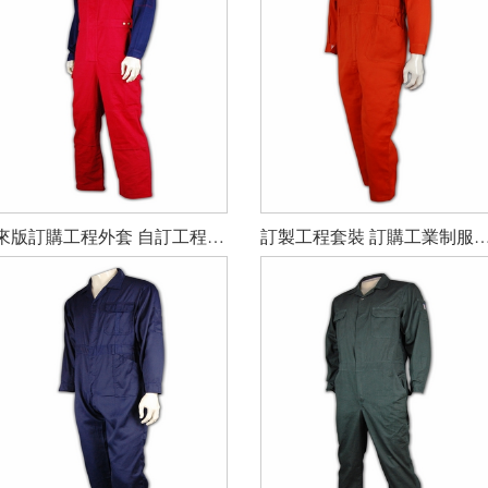
來版訂購工程外套 自訂工程套裝 訂造工業制服公司 高質工業制服度身訂造工業制服
訂製工程套裝 訂購工業制服批發商 設計工業制服套裝 優