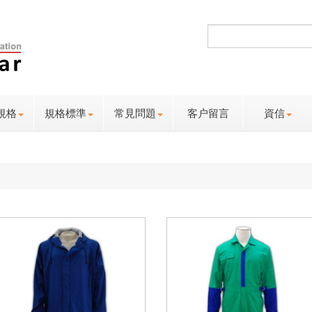
規格
規格標準
常見問題
客户留言
資信