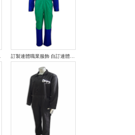
連體工作服裝供應商
訂製連體職業服飾 自訂連體職業服裝款式 打造連體職業衫 連體職業裝公司 連體地盤職業服供應商