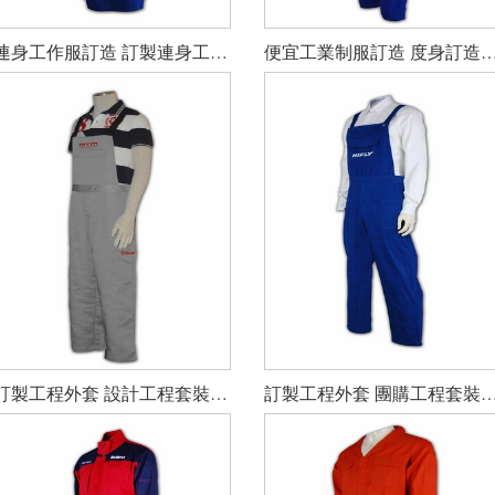
連身工作服訂造 訂製連身工作制服 設計新款連身工作制服 專營工業制服公司 工業制服批發
便宜工業制服訂造 度身訂造工業制服 專營工業制服公司 
訂製工程外套 設計工程套裝款式 工業制服批發商 獨家設計工業制服系列 訂制工業制服公司
訂製工程外套 團購工程套裝 定制便宜工業制服 度身訂造工業制服 訂