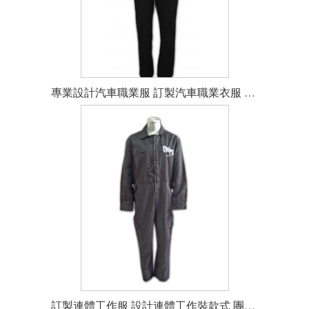
專業設計汽車職業服 訂製汽車職業衣服 來版訂購汽車職業制服 製作汽車職業服飾 汽車職業服裝供應商
訂製連體工作服 設計連體工作裝款式 團體團購連體工作制服 訂造連體工作服飾 連體工作服裝供應商