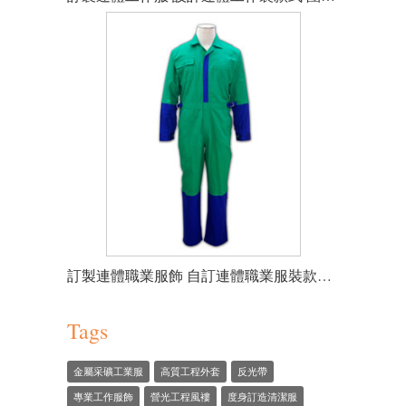
訂製連體職業服飾 自訂連體職業服裝款式 打造連體職業衫 連體職業裝公司 連體地盤職業服供應商
Tags
金屬采礦工業服
高質工程外套
反光帶
專業工作服飾
營光工程風褸
度身訂造清潔服