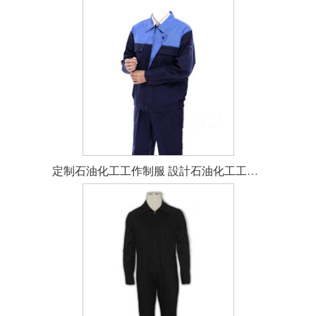
定制石油化工工作制服 設計石油化工工作裝 量身訂造石油化工職業服 大量訂購石油化工職業衣服 石油化工職業制服公司