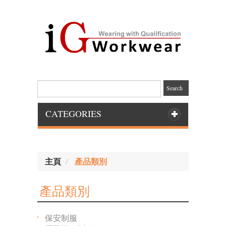
Search
CATEGORIES
主頁
產品類別
產品類別
保安制服