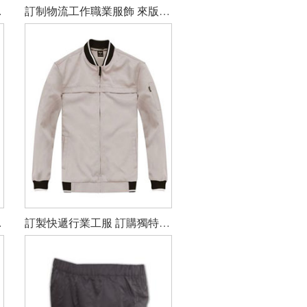
 物流行業制服供應商
訂制物流工作職業服飾 來版訂購物流工作職業服裝 訂造物流工作職業裝 物流工作職業服公司 運輸工服生產商
 速遞行業工服專門店
訂製快遞行業工服 訂購獨特速遞行業工服 零售物流工作職業服飾 訂做物流工作職業衫批發商