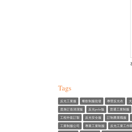
Tags
反光工業服
餐飲制服批發
專營反光衣
大
度身訂造清潔服
反光polo恤
普通工業制服
工程外套訂製
反光安全服
訂制農業職服
工業制服公司
專業工業制服
反光工業工作