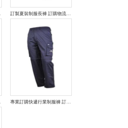
批發 制服供應商
訂製夏裝制服長褲 訂購物流工作職業服務發展制服 自訂員工制服款式 打造速遞行業制服 制服公司
發 工作制服公司
專業訂購快遞行業制服褲 訂製速遞行業制服 設計物流工作職業服務發展 來版訂購制服專門店