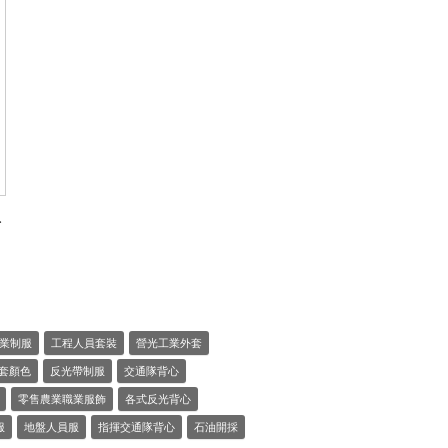
業制服供應商HK
業制服
工程人員套裝
營光工業外套
套顏色
反光帶制服
交通隊背心
零售農業職業服飾
各式反光背心
服
地盤人員服
指揮交通隊背心
石油開採