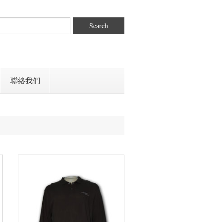
Search
聯絡我們