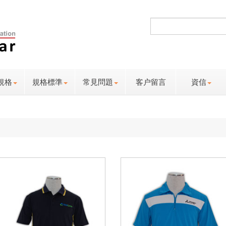
規格
規格標準
常見問題
客户留言
資信