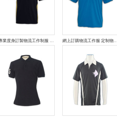
專業度身訂製物流工作制服 專售物流工作裝 定制物流工作職業服 物流工作職業衣服專門店 物流工作職業制服公司
網上訂購物流工作服 定制物流工作衣服 設計物流工作制服款式 訂製物流工作服飾 物流工作服裝專