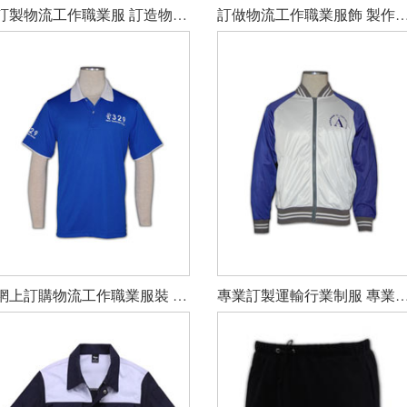
訂製物流工作職業服 訂造物流工作職業衣服 零售物流工作職業制服 零售物流工作職業批發商 速遞行業制服公司
訂做物流工作職業服飾 製作物流工作職業服裝 量身訂造物流工作職業裝 物流工作職業服公司
網上訂購物流工作職業服裝 創造物流工作職業服新款式 訂製物流工作職業服飾 物流工作職業服裝專門店 快遞行業工服中心
專業訂製運輸行業制服 專業訂購快遞行業制服 來版訂購速遞行業制服 物流行業 制服公司