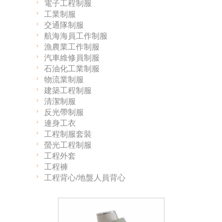
電子工程制服
工業制服
交通隊制服
航海海員工作制服
漁農業工作制服
汽車維修員制服
石油化工業制服
物流業制服
建築工程制服
清潔制服
反光帶制服
連身工衣
工程制服套裝
螢光工程制服
工程外套
工程褲
工程背心/地盤人員背心