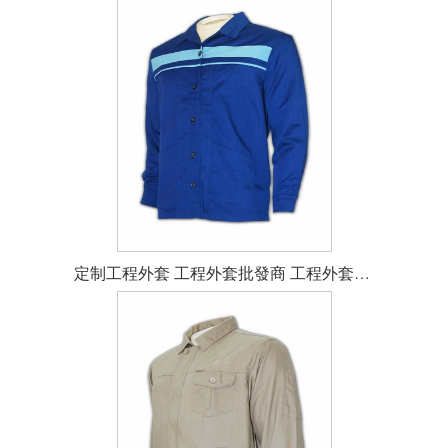
定制工程外套 工程外套批發商 工程外套訂造 專營工程外套公司 防靜電制服供應商