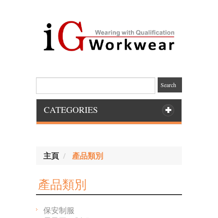
Search
CATEGORIES
主頁
產品類別
產品類別
保安制服