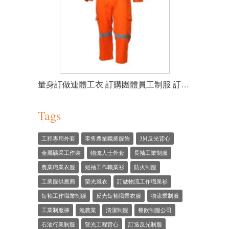
量身訂做連體工衣 訂購團體員工制服 訂製連體制服 獨家設計工業連體工衣 制服專門店 訂購連體工衣供應商HK
Tags
工程專用外套
零售農業職業服飾
3M反光背心
金屬礦采工作裝
物流人士外套
長袖工業制服
農業職業衣服
短袖工作職業衫
防火制服
工業服供應商
螢光風衣
訂做物流工作職業衫
短袖工作職業制服
反光短袖職業衣服
物流業制服
工業制服褲
漁農業
清潔制服
餐飲制服公司
石油行業制服
營光工程背心
訂造反光制服