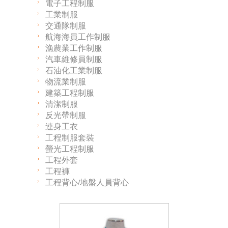
電子工程制服
工業制服
交通隊制服
航海海員工作制服
漁農業工作制服
汽車維修員制服
石油化工業制服
物流業制服
建築工程制服
清潔制服
反光帶制服
連身工衣
工程制服套裝
螢光工程制服
工程外套
工程褲
工程背心/地盤人員背心