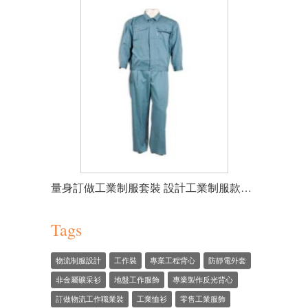
量身訂做工業制服套裝 設計工業制服款式 訂購員工制服專門店 訂做工業制服供應商HK
Tags
物流制服設計
工作裝
專業工程背心
防靜電外套
非金屬礦采衫
地盤工作服飾
專業製作反光背心
訂做物流工作職業裝
工業恤衫
零售工業服飾