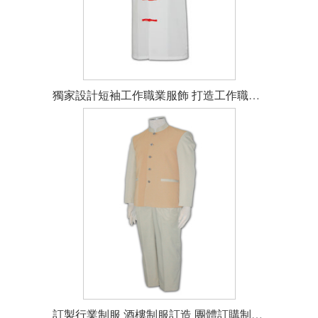
獨家設計短袖工作職業服飾 打造工作職業服裝 零售工作職業衫 工作職業裝專門店 短袖工作職業服製造商
訂製行業制服 酒樓制服訂造 團體訂購制服 定制各種工作行業制服公司 設計制服款式