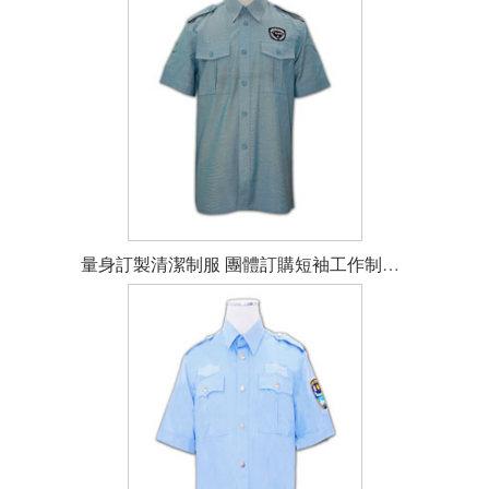
量身訂製清潔制服 團體訂購短袖工作制服 設計短袖外套款式 短袖制服專門店 男裝中袖恤衫供應商