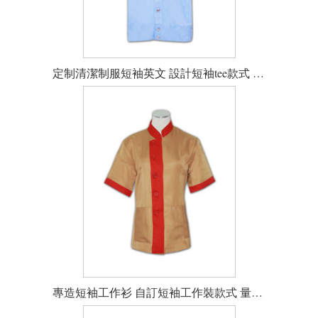
定制清潔制服短袖英文 設計短袖tee款式 度身定制短袖t恤 短袖衛衣制服公司 短袖襯衫供應商
專造短袖工作衫 自訂短袖工作裝款式 量身訂造短袖工作職業服 短袖工作職業裝公司 短袖工作職業制服供應商