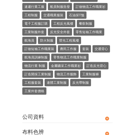
速遞行業工服
船員制服批發
訂做物流工作職業衫
工程制服
交通職業服裝
石油採T恤
電子工程服訂購
工程反光風褸
餐飲制服
工業制服外套
反光安全外套
零售短袖工作職業
航海員
防火制服
營光工程風褸
訂做短袖工作職業裝
農民工作服
套裝
交通背心
航海員訓練制服
零售物流工作職業制服
物流行業 制服
金屬礦采工作職業衫
訂造反光背心
訂造開採工業制服
物流工作服飾
工業制服褲
工程服套裝
連體工業制服
反光帶制服
工業外套價格
公司資料
布料色辨