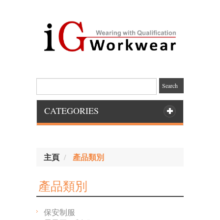
Search
CATEGORIES
主頁
產品類別
產品類別
保安制服