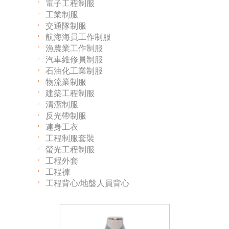
電子工程制服
工業制服
交通隊制服
航海海員工作制服
漁農業工作制服
汽車維修員制服
石油化工業制服
物流業制服
建築工程制服
清潔制服
反光帶制服
連身工衣
工程制服套裝
螢光工程制服
工程外套
工程褲
工程背心/地盤人員背心