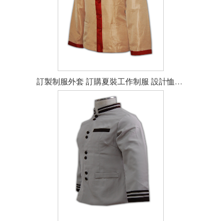
訂製制服外套 訂購夏裝工作制服 設計恤衫制服款式 採購優質的工作制服 量身訂製 制服批發商