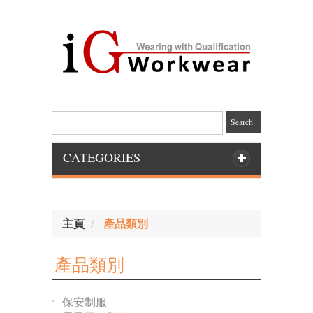
Search
CATEGORIES
主頁
產品類別
產品類別
保安制服