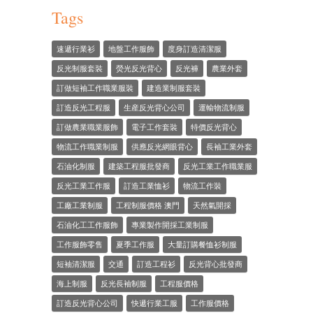
Tags
速遞行業衫
地盤工作服飾
度身訂造清潔服
反光制服套裝
熒光反光背心
反光褲
農業外套
訂做短袖工作職業服裝
建造業制服套裝
訂造反光工程服
生産反光背心公司
運輸物流制服
訂做農業職業服飾
電子工作套裝
特價反光背心
物流工作職業制服
供應反光網眼背心
長袖工業外套
石油化制服
建築工程服批發商
反光工業工作職業服
反光工業工作服
訂造工業恤衫
物流工作裝
工廠工業制服
工程制服價格 澳門
天然氣開採
石油化工工作服飾
專業製作開採工業制服
工作服飾零售
夏季工作服
大量訂購餐恤衫制服
短袖清潔服
交通
訂造工程衫
反光背心批發商
海上制服
反光長袖制服
工程服價格
訂造反光背心公司
快遞行業工服
工作服價格