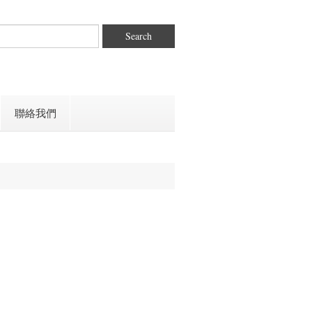
Search
聯絡我們