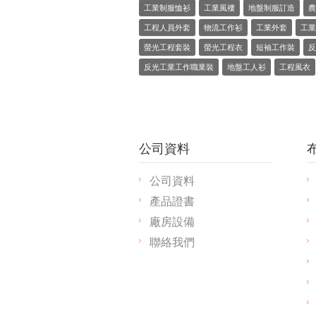
工業制服恤衫
工業風褸
地盤制服訂造
農
工程人員外套
物流工作衫
工業外套
工業
螢光工程套裝
螢光工程衣
短袖工作裝
反
反光工業工作職業裝
地盤工人衫
工程風衣
公司資料
公司資料
產品證書
廠房設備
聯絡我們