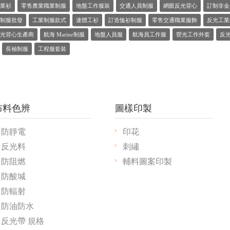
業衫
零售農業職業制服
地盤工作服裝
交通人員制服
網眼反光背心
訂制非金
制服批發
工業制服款式
連體工衫
訂造恤衫制服
零售交通職業服飾
反光工業
光背心生產商
航海 Marine制服
地盤人員服
航海員工作服
營光工作外套
反光T
長袖制服
工程服套裝
布料色辨
圖樣印製
防靜電
印花
反光料
刺繡
防阻燃
輔料圖案印製
防酸堿
防輻射
防油防水
反光帶 規格