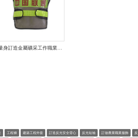
量身訂造金屬礦采工作職業服飾 來版訂購金屬礦采工作職業服裝 訂製金屬礦采工作職業裝供應商 制服公司
衣
工程褲
建築工程外套
訂造反光安全背心
反光短袖
訂做農業職業服飾
反