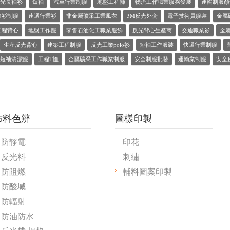
光長袖衫
短袖
汽車行業制服
地盤工程褲
物流工作職業服務發展
運輸制服顏
恤衫制服
速遞行業衫
非金屬礦采工業風衣
3M反光外套
電子技術員服裝
金屬
工程背心
地盤工作服
零售石油化工職業服飾
反光背心生產商
交通職業衫
金
生産反光背心
建築工程制服
反光工業polo衫
短袖工作服裝
快遞行業制服
短袖清潔服
工程T恤
金屬礦采工作職業制服
安全制服批發
運輸業制服
安全
布料色辨
圖樣印製
防靜電
印花
反光料
刺繡
防阻燃
輔料圖案印製
防酸堿
防輻射
防油防水