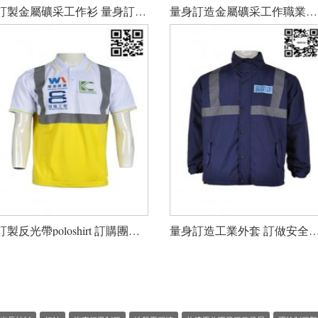
訂製金屬礦采工作衫 量身訂造金屬礦采工作裝 設計金屬礦采工作職業服 金屬礦采工作職業制服公司
量身訂造金屬礦采工作職業服飾 來版訂購金屬礦采工作職業服裝 訂製金屬礦采工作職業裝供應商 制服公司
訂製反光帶poloshirt 訂購團體安全反光帶衫 來樣訂做反光帶制服公司 反光帶供應商HK
量身訂造工業外套 訂做安全反光帶外套 訂製團體工程外套 反光