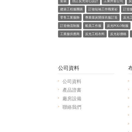
套裝
自訂反光背心設計
工業外套公司
反
建築工程服團購
訂做短袖工作職業衫
訂造
零售工業服飾
專業煤炭開採衣服訂造
反光
訂造物流制服
船員工作服
反光POLO制服
工業服供應商
反光工程衣料
反光衫價格
公司資料
公司資料
產品證書
廠房設備
聯絡我們