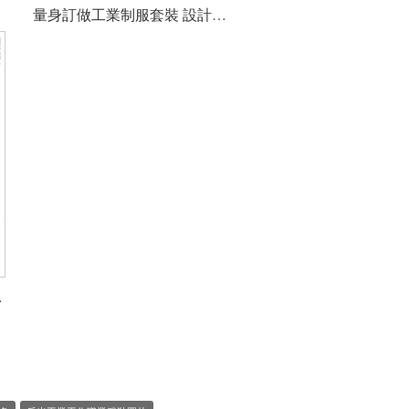
量身訂做工業制服套裝 設計工業制服款式 訂購員工制服專門店 訂做工業制服供應商HK
帶外套供應商HK